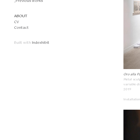
_Previous works
ABOUT
CV
Contact
Built with
Indexhibit
Oro alla P
Metal scul
variable d
2019
Installati