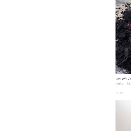
Oro alla P
digital vid
8’
2019