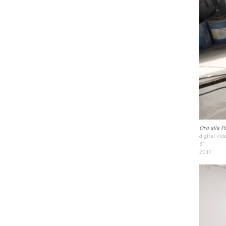
Oro alla P
digital vid
8’
2019