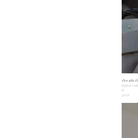
Oro alla P
digital vid
8’
2019