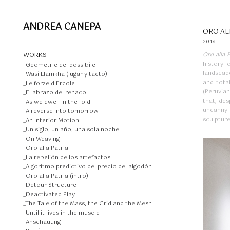
ANDREA CANEPA
ORO AL
2019
WORKS
Oro alla P
history 
_Geometrie del possibile
landscape
_Wasi Llamkha (lugar y tacto)
and tota
_Le forze d Ercole
(Peruvian
_El abrazo del renaco
that, des
_As we dwell in the fold
uncanny s
_A reverse into tomorrow
sculpture
_An Interior Motion
_Un siglo, un año, una sola noche
_On Weaving
_Oro alla Patria
_La rebelión de los artefactos
_Algoritmo predictivo del precio del algodón
_Oro alla Patria (intro)
_Detour Structure
_Deactivated Play
_The Tale of the Mass, the Grid and the Mesh
_Until it lives in the muscle
_Anschauung